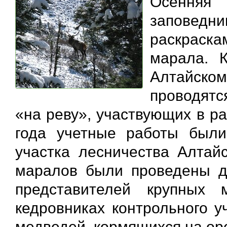
Осенняя
заповедн
раскраск
марала. 
Алтайско
проводятс
«на реву», участвующих в р
года учетные работы были
участка лесничества Алтайс
маралов были проведены д
представителей крупных
кедровниках контрольного у
медведей, кормящихся на ор