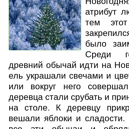
Новогодня
атрибут л
тем этот
закрепилс
было заи
Среди г
древний обычай идти на Нов
ель украшали свечами и цве
или вокруг него соверша
деревца стали срубать и при
на столе. К деревцу прик
вешали яблоки и сладости.
все эти обычаи и обряд