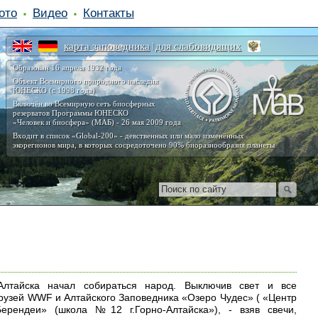
ото
Видео
Контакты
карта заповедника
для слабовидящих
|
Образован 16 апреля 1932 года
Объект Всемирного природного наследия
ЮНЕСКО (с 1998 года)
Включён во Всемирную сеть биосферных
резерватов Программы ЮНЕСКО
«Человек и биосфера» (МАБ) - 26 мая 2009 года
Входит в список «Global-200» - девственных или мало изменённых
экорегионов мира, в которых сосредоточено 90% биоразнообразия планеты
лтайска начал собираться народ. Выключив свет и все
друзей WWF и Алтайского Заповедника «Озеро Чудес» ( «Центр
«Берендеи» (школа №12 г.Горно-Алтайска»), - взяв свечи,