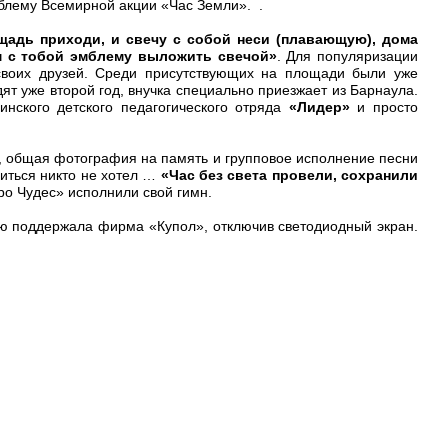
мблему Всемирной акции «Час Земли». .
ощадь приходи, и свечу с собой неси (плавающую), дома
м с тобой эмблему выложить свечой»
. Для популяризации
 своих друзей. Среди присутствующих на площади были уже
дят уже второй год, внучка специально приезжает из Барнаула.
инского детского педагогического отряда
«Лидер»
и просто
 общая фотография на память и групповое исполнение песни
иться никто не хотел …
«Час без света провели, сохранили
ро Чудес» исполнили свой гимн.
ию поддержала фирма «Купол», отключив светодиодный экран.