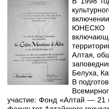
В 1998 го
культурн
включени
ЮНЕСКО 
включающе
территор
Алтая, об
заповедни
Белуха, Ка
В подгото
Всемирн
участие: Фонд «Алтай — 21 
факультет Алтайского госуда