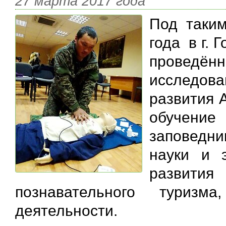
27 марта 2017 года
Под таки
года в г. 
проведён
исследо
развития 
обучение
заповедн
науки и э
развит
познавательного туризм
деятельности.