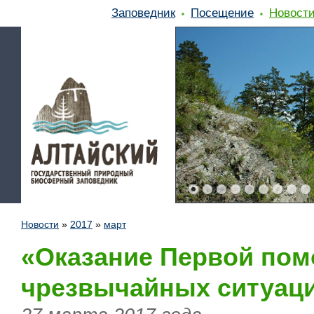
Заповедник
Посещение
Новост
Новости
»
2017
»
март
«Оказание Первой пом
чрезвычайных ситуац