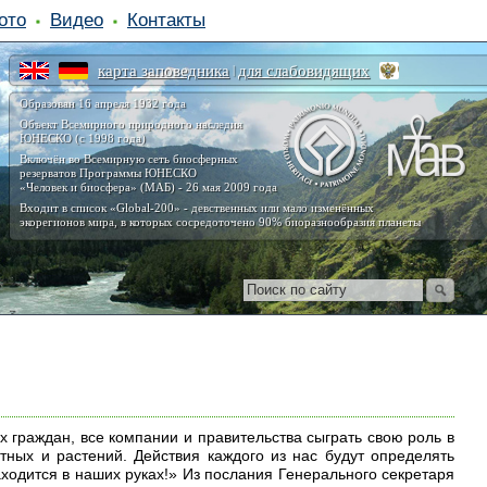
ото
Видео
Контакты
карта заповедника
для слабовидящих
|
Образован 16 апреля 1932 года
Объект Всемирного природного наследия
ЮНЕСКО (с 1998 года)
Включён во Всемирную сеть биосферных
резерватов Программы ЮНЕСКО
«Человек и биосфера» (МАБ) - 26 мая 2009 года
Входит в список «Global-200» - девственных или мало изменённых
экорегионов мира, в которых сосредоточено 90% биоразнообразия планеты
 граждан, все компании и правительства сыграть свою роль в
ых и растений. Действия каждого из нас будут определять
ходится в наших руках!» Из послания Генерального секретаря