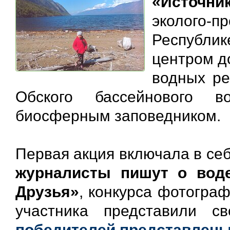
«Источни
эколого-п
Республик
центром д
водных ре
Обского бассейнового в
биосферным заповедником.
Первая акция включала в се
журналисты пишут о вод
Друзья»
, конкурса фотогра
участника представили с
победителей представлены