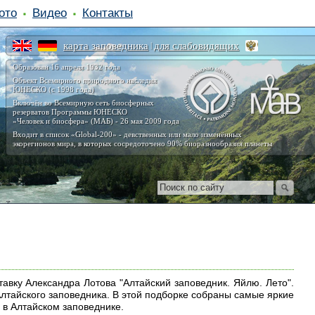
ото
Видео
Контакты
карта заповедника
для слабовидящих
|
Образован 16 апреля 1932 года
Объект Всемирного природного наследия
ЮНЕСКО (с 1998 года)
Включён во Всемирную сеть биосферных
резерватов Программы ЮНЕСКО
«Человек и биосфера» (МАБ) - 26 мая 2009 года
Входит в список «Global-200» - девственных или мало изменённых
экорегионов мира, в которых сосредоточено 90% биоразнообразия планеты
вку Александра Лотова "Алтайский заповедник. Яйлю. Лето".
лтайского заповедника. В этой подборке собраны самые яркие
 в Алтайском заповеднике.