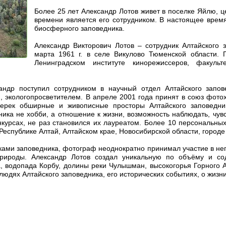
Более 25 лет Александр Лотов живет в поселке Яйлю, ц
времени является его сотрудником. В настоящее время
биосферного заповедника.
Александр Викторович Лотов – сотрудник Алтайского 
марта 1961 г. в селе Викулово Тюменской области.
Ленинградском институте кинорежиссеров, факуль
сандр поступил сотрудником в научный отдел Алтайского запов
, экологопросветителем. В апреле 2001 года принят в союз фото
ерек обширные и живописные просторы Алтайского заповедник
ника не хобби, а отношение к жизни, возможность наблюдать, чув
нкурсах, не раз становился их лауреатом. Более 10 персональны
Республике Алтай, Алтайском крае, Новосибирской области, городе
ами заповедника, фотограф неоднократно принимал участие в неп
природы. Александр Лотов создал уникальную по объёму и с
, водопада Корбу, долины реки Чулышман, высокогорья Горного 
людях Алтайского заповедника, его исторических событиях, о жизн