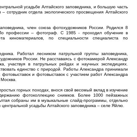
ентральной усадьбе Алтайского заповедника, и большую часть
 – сотрудник отдела экологического просвещения Алтайского
заповедника, член союза фотохудожников России. Родился 8
 По профессии – фотограф. С 1985 - проходил обучение в
тета киноматериалов, по специальности специалиста по
едника. Работал лесником патрульной группы заповедника,
художников России. Не расставаясь с фотокамерой Александр
а, участвуя в патрульных рейдах и научных экспедициях.
ствовать единство с природой. Работы Александра принимали
х фотовыставок и фотовыставок с участием работ Александра
 Москва.
ростых горных походах, внося свой весомый вклад в изучение
одержанию фотоколлекцию снимков. Более 1000 пейзажных
Алтая собраны им в музыкальные слайд-программы, отдельно
и центральной усадьбы Алтайского заповедника – селе Яйлю.