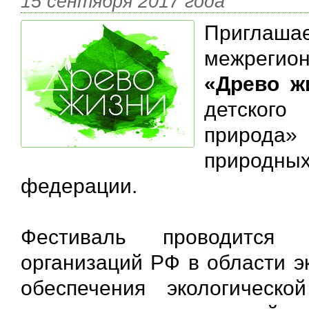
15 сентября 2017 года
Приглашае
межрегио
«Древо ж
детског
природа
природны
федерации.
Фестиваль проводится 
организаций РФ в области э
обеспечения экологическ