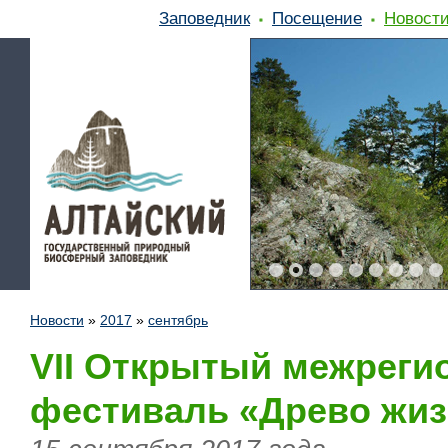
Заповедник
Посещение
Новост
Новости
»
2017
»
сентябрь
VII Открытый межреги
фестиваль «Древо жи