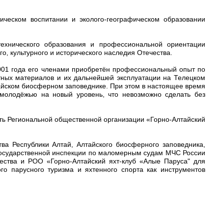
ческом воспитании и эколого-географическом образовании
хнического образования и профессиональной ориентации
, культурного и исторического наследия Отечества.
2001 года его членами приобретён профессиональный опыт по
ных материалов и их дальнейшей эксплуатации на Телецком
айском биосферном заповеднике. При этом в настоящее время
молодёжью на новый уровень, что невозможно сделать без
сть Региональной общественной организации «Горно-Алтайский
ва Республики Алтай, Алтайского биосферного заповедника,
 Государственной инспекции по маломерным судам МЧС России
щества и РОО «Горно-Алтайский яхт-клуб «Алые Паруса" для
го парусного туризма и яхтенного спорта как инструментов