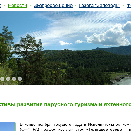
е
Новости
Экопросвещение
Газета "Заповедь"
Ф
тивы развития парусного туризма и яхтенного
В конце ноября текущего года в Исполнительном ком
(ОНФ РА) прошёл круглый стол
«Телецкое озеро – 