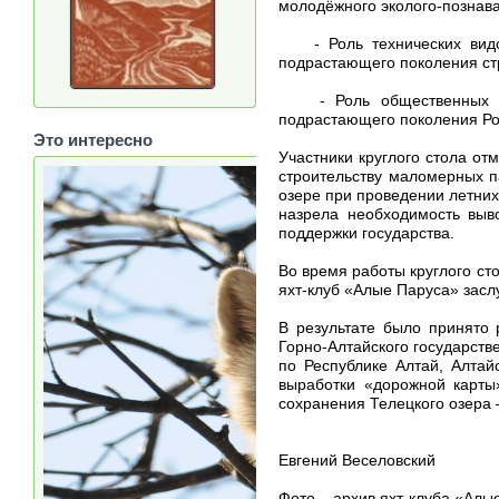
молодёжного эколого-познава
- Роль технических видов 
подрастающего поколения ст
- Роль общественных орга
подрастающего поколения Рос
Это интересно
Участники круглого стола о
строительству маломерных п
озере при проведении летни
назрела необходимость выв
поддержки государства.
Во время работы круглого ст
яхт-клуб «Алые Паруса» засл
В результате было принято 
Горно-Алтайского государст
по Республике Алтай, Алтай
выработки «дорожной карты»
сохранения Телецкого озера
Евгений Веселовский
Фото – архив яхт-клуба «Ал