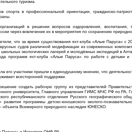
тельного туризма.
спорта в профессиональной ориентации, гражданско-патриоти
раны.
низаций в решении вопросов оздоровления, воспитания, те
сии через вовлечение их в мероприятия по сохранению природного
тметили, что за время существования яхт-клуба «Алые Паруса» с 
арусных судов различной модификации из современных композит
х школьных экологических лагерей и молодёжных экспедиций в Алт
ода программ яхт-клуба «Алые Паруса» по работе с детьми и 
ола его участники пришли к единодушному мнению, что деятельно
уживает всесторонней поддержки.
решение создать рабочую группу из представителей Правительст
венного университета, Главного управления ГИМС МЧС РФ по РА,
ского республиканского отделения Русского географического об
 развития программы детско-юношеского эколого-познавательно
 – объекта Всемирного природного наследия ЮНЕСКО.
ые Паруса» и Исполком ОНФ РА