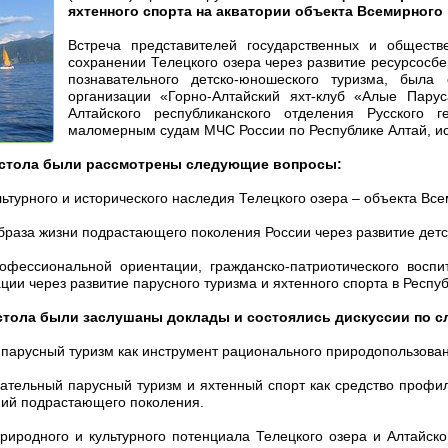
яхтенного спорта на акватории объекта Всемирног
Встреча представителей государственных и обществ
сохранении Телецкого озера через развитие ресурсосб
познавательного детско-юношеского туризма, была
организации «Горно-Алтайский яхт-клуб «Алые Пару
Алтайского республиканского отделения Русского г
маломерным судам МЧС России по Республике Алтай, и
 стола были рассмотрены следующие вопросы:
льтурного и исторического наследия Телецкого озера – объекта 
раза жизни подрастающего поколения России через развитие детск
офессиональной ориентации, гражданско-патриотического воспи
ции через развитие парусного туризма и яхтенного спорта в Респуб
 стола были заслушаны доклады и состоялись дискуссии по 
арусный туризм как инструмент рационального природопользовани
тельный парусный туризм и яхтенный спорт как средство профила
ний подрастающего поколения.
родного и культурного потенциала Телецкого озера и Алтайског