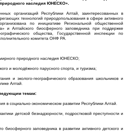
о природного наследия ЮНЕСКО».
енных организаций Республики Алтай, заинтересованных в
ерегающих технологий природопользования в сфере активного
 организована по инициативе Региональной общественной
са» и Алтайского биосферного заповедника при поддержке
еографического общества, Государственной инспекции по
сполнительного комитета ОНФ РА.
Всемирного природного наследия ЮНЕСКО;
ого и молодёжного парусного спорта, и туризма;
тания и эколого-географического образования школьников и
лике Алтай.
следующим темам:
я в социально-экономическом развитии Республики Алтай.
ктики детской безнадзорности, подростковой преступности и
о биосферного заповедника в развитии активного детского и