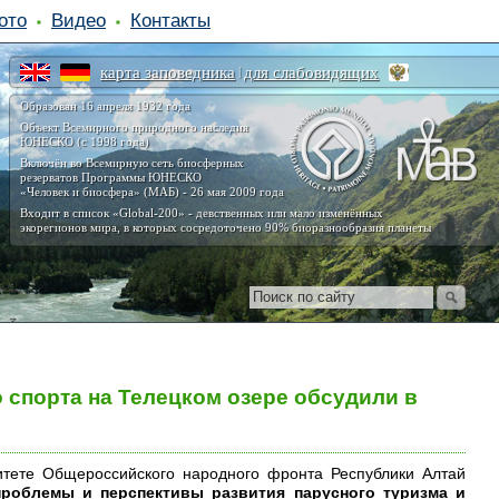
ото
Видео
Контакты
карта заповедника
для слабовидящих
|
Образован 16 апреля 1932 года
Объект Всемирного природного наследия
ЮНЕСКО (с 1998 года)
Включён во Всемирную сеть биосферных
резерватов Программы ЮНЕСКО
«Человек и биосфера» (МАБ) - 26 мая 2009 года
Входит в список «Global-200» - девственных или мало изменённых
экорегионов мира, в которых сосредоточено 90% биоразнообразия планеты
 спорта на Телецком озере обсудили в
итете Общероссийского народного фронта Республики Алтай
проблемы и перспективы развития парусного туризма и