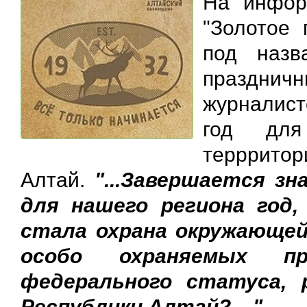
На инфор
"Золотое
под назв
праздн
журналист
год для
терр
Алтай.
"...Завершается з
для нашего региона год
стала охрана окружающей
особо охраняемых пр
федерального статуса, 
Республики Алтай?...."