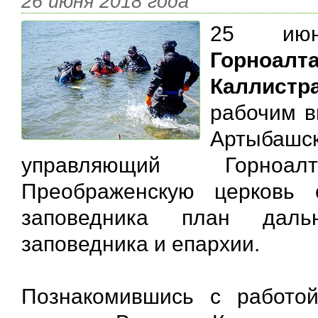
26 июня 2018 года
25 ию
Горно
Каллистр
рабочим в
Артыбаш
управляющий Горноал
Преображенскую церковь 
заповедника план даль
заповедника и епархии.
Познакомившись с работо