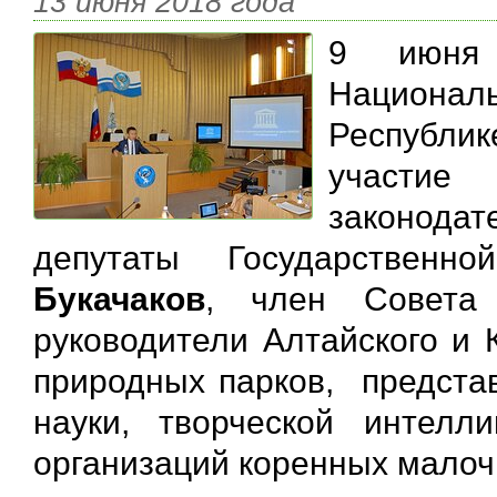
13 июня 2018 года
9 июня
Национал
Республи
участие 
законода
депутаты Государственн
Букачаков
, член Совет
руководители Алтайского и 
природных парков, представ
науки, творческой интелли
организаций коренных малоч