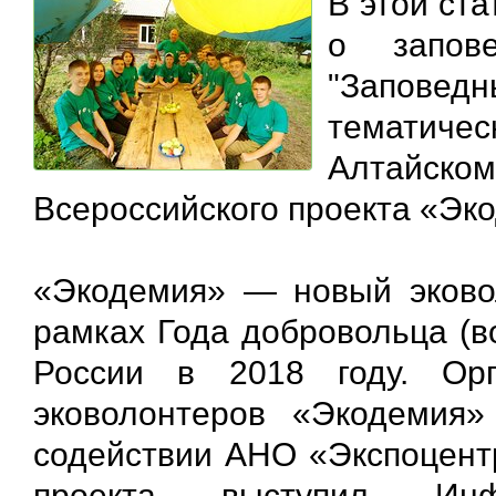
В этой ст
о запов
"Заповед
тематичес
Алтайс
Всероссийского проекта «Эк
«Экодемия» — новый эковол
рамках Года добровольца (в
России в 2018 году. Орг
эковолонтеров «Экодемия
содействии АНО «Экспоцент
проекта выступил Инфо