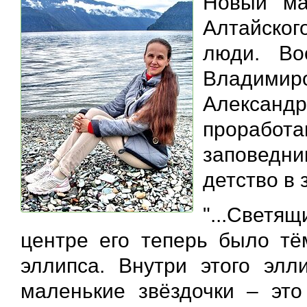
Новый ма
Алтайског
люди. Во
Владимир
Александр
проработа
заповедни
детство в 
"...Светя
центре его теперь было тё
эллипса. Внутри этого элли
маленькие звёздочки – эт