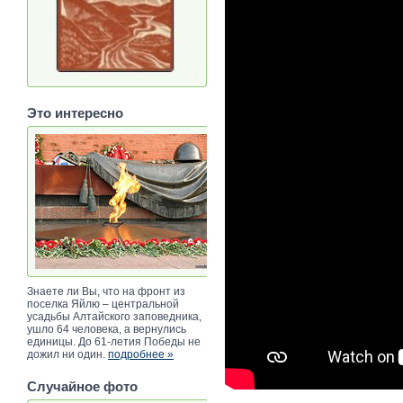
Это интересно
Знаете ли Вы, что на фронт из
поселка Яйлю – центральной
усадьбы Алтайского заповедника,
ушло 64 человека, а вернулись
единицы. До 61-летия Победы не
дожил ни один.
подробнее »
Случайное фото