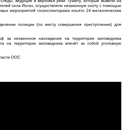
следы, ведущие в верховья реки Тузакту, которые вывели на
ителей села Иогач, осуществляли незаконную охоту с помощью
довых мероприятий госинспекторами изъято 24 металлические
еление полиции (по месту совершения преступления) для
аф за незаконное нахождение на территории заповедника
та на территории заповедника влечёт за собой уголовную
бласти ООС