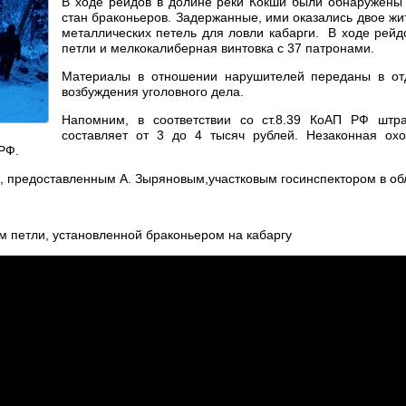
В ходе рейдов в долине реки Кокши были обнаружены 
стан браконьеров. Задержанные, ими оказались двое ж
металлических петель для ловли кабарги. В ходе рей
петли и мелкокалиберная винтовка с 37 патронами.
Материалы в отношении нарушителей переданы в отд
возбуждения уголовного дела.
Напомним, в соответствии со ст.8.39 КоАП РФ штр
составляет от 3 до 4 тысяч рублей. Незаконная охо
 РФ.
, предоставленным А. Зыряновым,участковым госинспектором в о
м петли, установленной браконьером на кабаргу