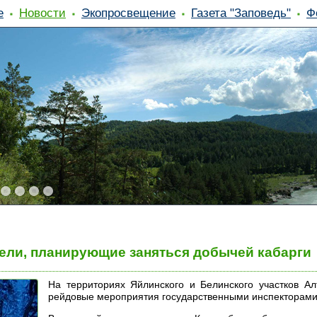
е
Новости
Экопросвещение
Газета "Заповедь"
Ф
ли, планирующие заняться добычей кабарги
На территориях Яйлинского и Белинского участков Ал
рейдовые мероприятия государственными инспекторами