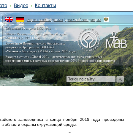
ото
Видео
Контакты
карта заповедника
для слабовидящих
|
Образован 16 апреля 1932 года
Объект Всемирного природного наследия
ЮНЕСКО (с 1998 года)
Включён во Всемирную сеть биосферных
резерватов Программы ЮНЕСКО
«Человек и биосфера» (МАБ) - 26 мая 2009 года
Входит в список «Global-200» - девственных или мало изменённых
экорегионов мира, в которых сосредоточено 90% биоразнообразия планеты
тайского заповедника в конце ноября 2019 года проведены
 в области охраны окружающей среды.