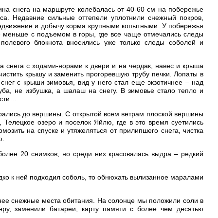
ина снега на маршруте колебалась от 40-60 см на побережье
са. Недавние сильные оттепели уплотнили снежный покров,
редвижение и добычу корма крупными копытными. У побережья
се меньше с подъемом в горы, где все чаще отмечались следы
 полевого блокнота вносились уже только следы соболей и
а снега с ходами-норами к двери и на чердак, навес и крыша
истить крышу и заменить прогоревшую трубу печки. Лопаты в
снег с крыши зимовья, вид у него стал еще экзотичнее – над
а, не избушка, а шалаш на снегу. В зимовье стало тепло и
ости…
добрались до вершины. С открытой всем ветрам плоской вершины
, Телецкое озеро и поселок Яйлю, где в это время суетились
мозить на спуске и утяжеляться от прилипшего снега, чистка
ю.
олее 20 снимков, но среди них красовалась выдра – редкий
дко к ней подходил соболь, то обнюхать вылизанное маралами
енее снежные места обитания. На солонце мы положили соли в
ру, заменили батареи, карту памяти с более чем десятью