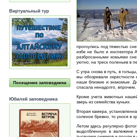
Виртуальный тур
прогнулись под тяжестью сн
избе не было и инспектора А
разбросанными комьями снег
уютно, на треск поленьев в 
С утра снова в путь, в гольц
мы обозревали окрестности н
наши близкие и знакомые. Дн
Посещение заповедника
спасала ненадолго, впрочем,
Кроме учета животных нашей
Юбилей заповедника
зверь из семейства куньих.
Вторая камера, установленна
соленое бревно, то унося в з
Летом здесь регулярно фотог
выдолбленную в валежине к
тысячами снимков и пошли в