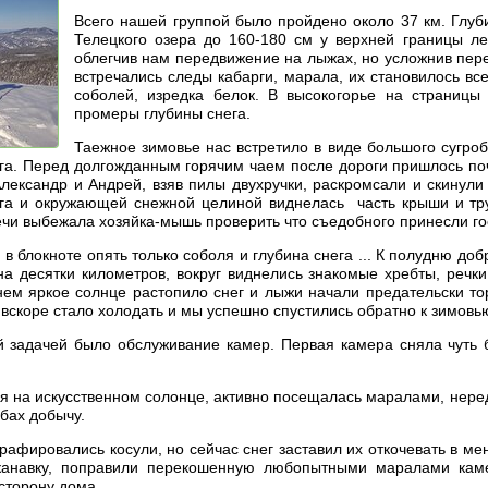
Всего нашей группой было пройдено около 37 км. Глуб
Телецкого озера до 160-180 см у верхней границы ле
облегчив нам передвижение на лыжах, но усложнив пе
встречались следы кабарги, марала, их становилось в
соболей, изредка белок. В высокогорье на страницы
промеры глубины снега.
Таежное зимовье нас встретило в виде большого сугроб
ега. Перед долгожданным горячим чаем после дороги пришлось поч
лександр и Андрей, взяв пилы двухручки, раскромсали и скинули 
а и окружающей снежной целиной виднелась часть крыши и труб
печи выбежала хозяйка-мышь проверить что съедобного принесли г
ы, в блокноте опять только соболя и глубина снега ... К полудню 
а десятки километров, вокруг виднелись знакомые хребты, речки
ем яркое солнце растопило снег и лыжи начали предательски тор
 вскоре стало холодать и мы успешно спустились обратно к зимовь
 задачей было обслуживание камер. Первая камера сняла чуть б
я на искусственном солонце, активно посещалась маралами, нере
убах добычу.
рафировались косули, но сейчас снег заставил их откочевать в м
анавку, поправили перекошенную любопытными маралами каме
 сторону дома.