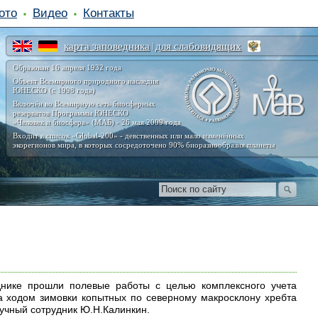
ото
Видео
Контакты
карта заповедника
для слабовидящих
|
Образован 16 апреля 1932 года
Объект Всемирного природного наследия
ЮНЕСКО (с 1998 года)
Включён во Всемирную сеть биосферных
резерватов Программы ЮНЕСКО
«Человек и биосфера» (МАБ) - 26 мая 2009 года
Входит в список «Global-200» - девственных или мало изменённых
экорегионов мира, в которых сосредоточено 90% биоразнообразия планеты
нике прошли полевые работы с целью комплексного учета
 ходом зимовки копытных по северному макросклону хребта
аучный сотрудник Ю.Н.Калинкин.