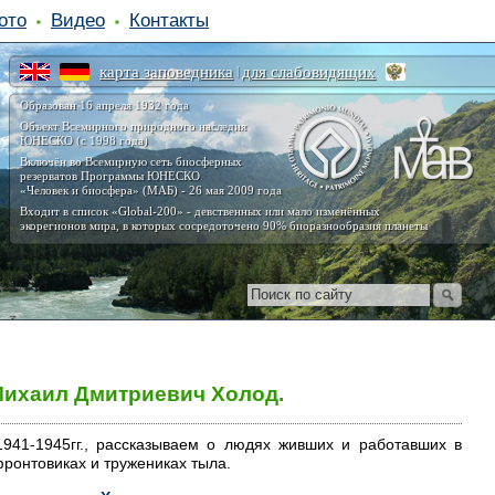
ото
Видео
Контакты
карта заповедника
для слабовидящих
|
Образован 16 апреля 1932 года
Объект Всемирного природного наследия
ЮНЕСКО (с 1998 года)
Включён во Всемирную сеть биосферных
резерватов Программы ЮНЕСКО
«Человек и биосфера» (МАБ) - 26 мая 2009 года
Входит в список «Global-200» - девственных или мало изменённых
экорегионов мира, в которых сосредоточено 90% биоразнообразия планеты
 Михаил Дмитриевич Холод.
941-1945гг., рассказываем о людях живших и работавших в
фронтовиках и тружениках тыла.