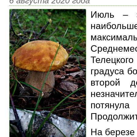
6 августа 2020 года
Июль – э
наибольш
максимал
Среднемес
Телецкого
градуса б
второй д
незначит
потяну
Продолжит
На березе