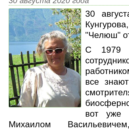
30 августа 2020 года
30 авгус
Кунгуров
"Челюш" о
С 1979 
сотрудник
работнико
все знают
смотрит
биосферно
вот уже 
Михаилом Васильевичем