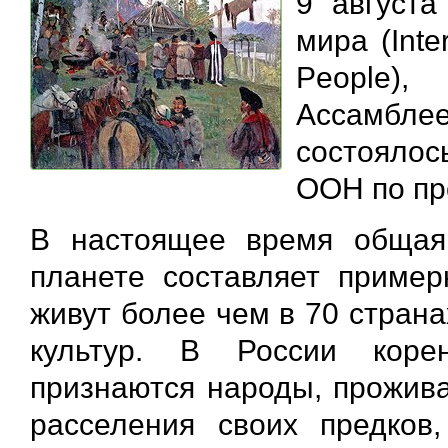
9 августа
мира (Inte
People)
Ассамбле
состоялос
ООН по пр
В настоящее время общая
планете составляет пример
живут более чем в 70 стран
культур. В России коре
признаются народы, прожив
расселения своих предков