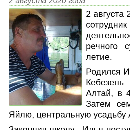
2 августа 2020 года
2 августа
сотрудни
деятельно
речного с
летие.
Родился Ил
Кебезень
Алтай, в 
Затем се
Яйлю, центральную усадьбу 
Закончив школу, Илья посту