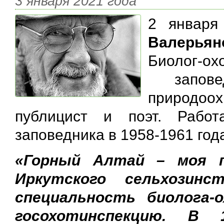
3 января 2021 года
2 января
Валерьян
Биолог-о
запове
природоо
публицист и поэт. Рабо
заповедника в 1958-1961 го
«Горный Алтай – моя п
Иркутского сельхозин
специальность биолога-
госохотинспекцию. В