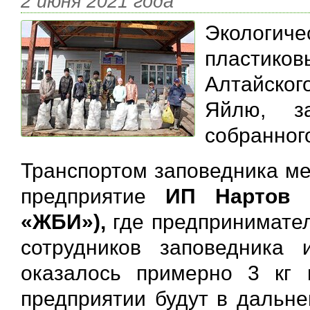
2 июня 2021 года
Экологи
пластиков
Алтайско
Яйлю, з
собранног
Транспортом заповедника ме
предприятие
ИП Нартов «
«ЖБИ»),
где предпринимате
сотрудников заповедника
оказалось примерно 3 кг 
предприятии будут в дальне