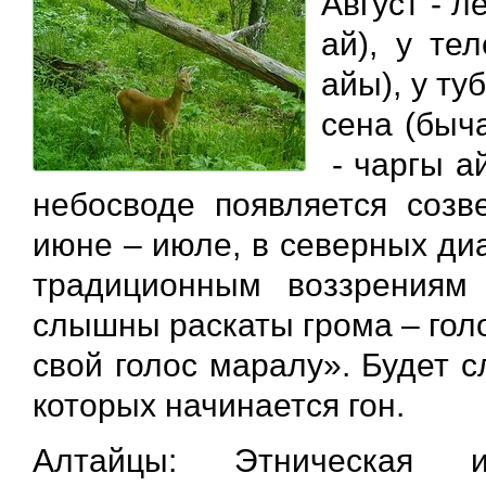
Август - л
ай), у те
айы), у ту
сена (быч
- чаргы ай
небосводе появляется созв
июне – июле, в северных ди
традиционным воззрениям
слышны раскаты грома – голос
свой голос маралу». Будет 
которых начинается гон.
Алтайцы: Этническая ис