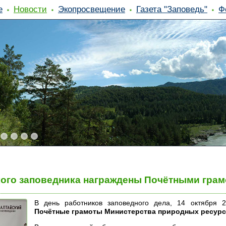
е
Новости
Экопросвещение
Газета "Заповедь"
Ф
ого заповедника награждены Почётными гра
В день работников заповедного дела, 14 октября 
Почётные грамоты Министерства природных ресурсо