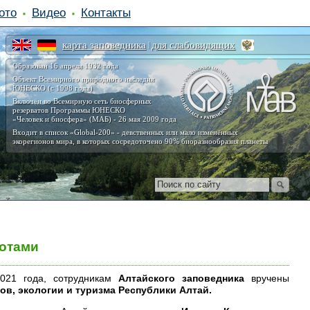
ото
Видео
Контакты
карта заповедника
для слабовидящих
|
Образован 16 апреля 1932 года
Объект Всемирного природного наследия
ЮНЕСКО (с 1998 года)
Включён во Всемирную сеть биосферных
резерватов Программы ЮНЕСКО
«Человек и биосфера» (МАБ) - 26 мая 2009 года
Входит в список «Global-200» - девственных или мало изменённых
экорегионов мира, в которых сосредоточено 90% биоразнообразия планеты
мотами
2021 года, сотрудникам
Алтайского заповедника
вручены
в, экологии и туризма Республики Алтай.