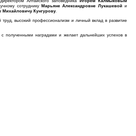
 директором Алтайского заповедника
Игорем Калмыковым
аучному сотруднику
Марьяне Александровне Лукашевой
и
у Михайловичу Кунгурову
.
й труд, высокий профессионализм и личный вклад в развитие
г с полученными наградами и желает дальнейших успехов в