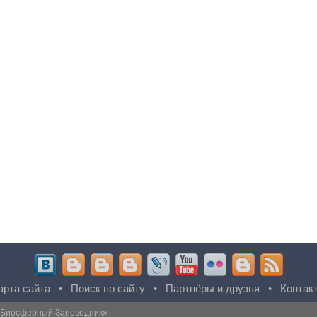
арта сайта
•
Поиск по сайту
•
Партнёры и друзья
•
Контак
 Биосферный Заповедник
»