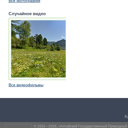
Все фотографии
Случайное видео
Все видеофильмы
К
© 1932—2026, «
Алтайский Государственный Природный