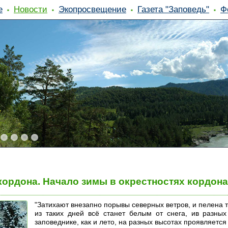
е
Новости
Экопросвещение
Газета "Заповедь"
Ф
кордона. Начало зимы в окрестностях кордон
"Затихают внезапно порывы северных ветров, и пелена т
из таких дней всё станет белым от снега, ив разных
заповеднике, как и лето, на разных высотах проявляется 