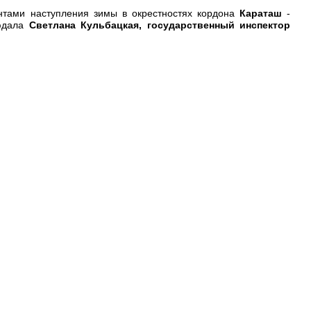
тами наступления зимы в окрестностях кордона
Караташ
-
юдала
Светлана Кульбацкая, государственный инспектор