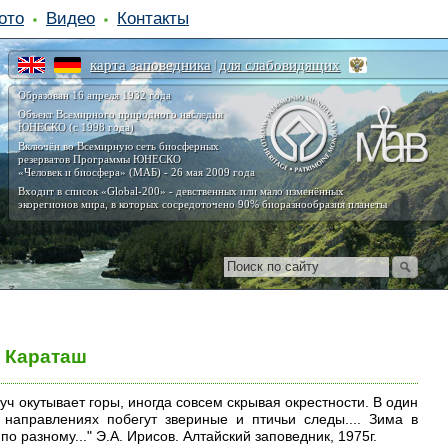
ото
Видео
Контакты
карта заповедника
для слабовидящих
|
Образован 16 апреля 1932 года
Объект Всемирного природного наследия
ЮНЕСКО (с 1998 года)
Включён во Всемирную сеть биосферных
резерватов Программы ЮНЕСКО
«Человек и биосфера» (МАБ) - 26 мая 2009 года
Входит в список «Global-200» - девственных или мало изменённых
экорегионов мира, в которых сосредоточено 90% биоразнообразия планеты
а Караташ
уч окутывает горы, иногда совсем скрывая окрестности. В один
 направлениях побегут звериные и птичьи следы.... Зима в
по разному..." Э.А. Ирисов. Алтайский заповедник, 1975г.