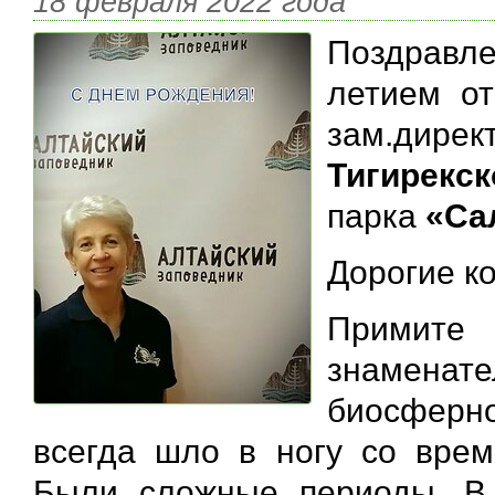
18 февраля 2022 года
Поздравл
летием о
зам.дирек
Тигирекс
парка
«Са
Дорогие ко
Примите 
знаменате
биосферн
всегда шло в ногу со врем
Были сложные периоды. В 