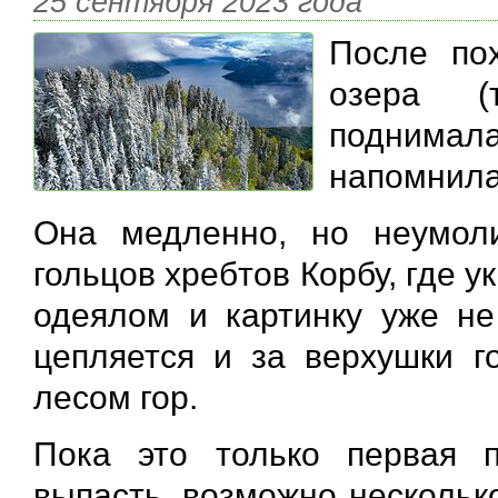
25 сентября 2023 года
После пох
озера (
поднимала
напомнила
Она медленно, но неумол
гольцов хребтов Корбу, где
одеялом и картинку уже не 
цепляется и за верхушки г
лесом гор.
Пока это только первая п
выпасть, возможно несколько