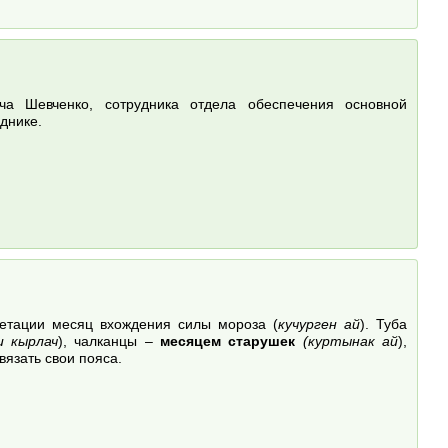
а Шевченко, сотрудника отдела обеспечения основной
днике.
ретации месяц вхождения силы мороза (
кучурген ай
). Туба
и кырлач
), чалканцы –
месяцем старушек
(куртынак ай
),
вязать свои пояса.