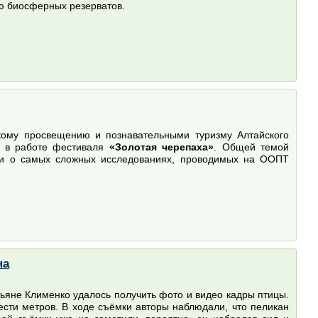
ю биосферных резерватов.
скому просвещению и познавательными туризму Алтайского
 в работе фестиваля
«Золотая черепаха»
. Общей темой
али о самых сложных исследованиях, проводимых на ООПТ
на
ьяне Клименко удалось получить фото и видео кадры птицы.
ести метров. В ходе съёмки авторы наблюдали, что пеликан