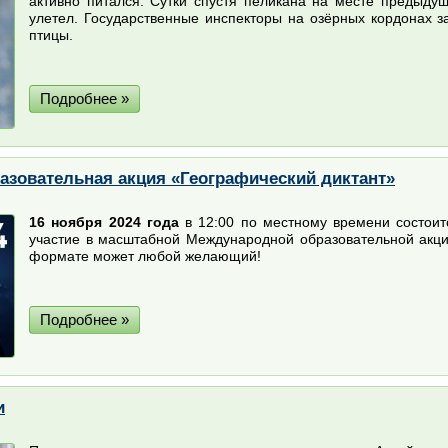
активно питался. Сутки спустя пеликана на месте предыду
улетел. Государственные инспекторы на озёрных кордонах 
птицы.
Подробнее »
зовательная акция «Географический диктант»
16 ноября 2024 года
в 12:00 по местному времени состоит
участие в масштабной Международной образовательной акц
формате может любой желающий!
Подробнее »
и