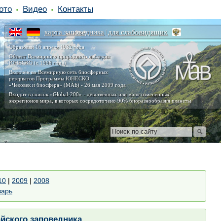
ото
Видео
Контакты
карта заповедника
для слабовидящих
|
Образован 16 апреля 1932 года
Объект Всемирного природного наследия
ЮНЕСКО (с 1998 года)
Включён во Всемирную сеть биосферных
резерватов Программы ЮНЕСКО
«Человек и биосфера» (МАБ) - 26 мая 2009 года
Входит в список «Global-200» - девственных или мало изменённых
экорегионов мира, в которых сосредоточено 90% биоразнообразия планеты
10
|
2009
|
2008
варь
йского заповедника