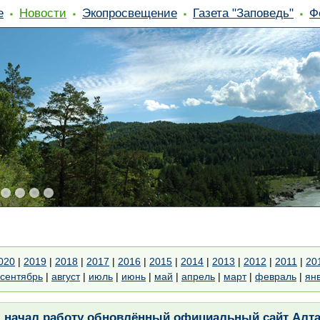
е
Новости
Экопросвещение
Газета "Заповедь"
Ф
020
|
2019
|
2018
|
2017
|
2016
|
2015
|
2014
|
2013
|
2012
|
2011
|
20
сентябрь
|
август
|
июль
|
июнь
|
май
|
апрель
|
март
|
февраль
|
ян
: начал работу обновлённый официальный сайт Алта