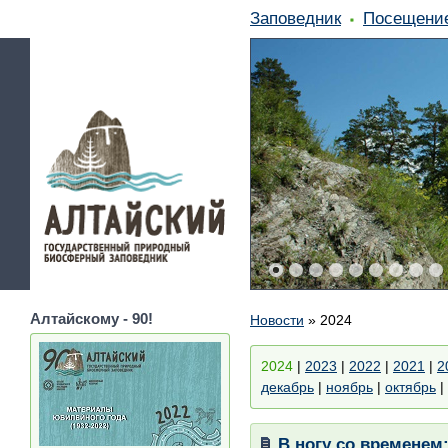
Заповедник
Посещени
Алтайскому - 90!
Новости
»
2024
2024
|
2023
|
2022
|
2021
|
2
декабрь
|
ноябрь
|
октябрь
|
В ногу со временем