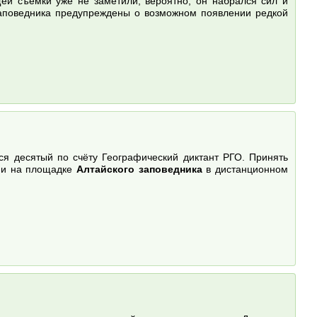
щей съёмки уже не заметили, вероятно, он набрался сил и
заповедника предупреждены о возможном появлении редкой
ся десятый по счёту Географический диктант РГО. Принять
ии на площадке
Алтайского заповедника
в дистанционном