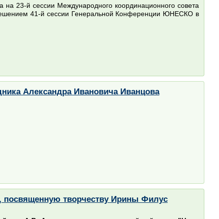
да на 23-й сессии Международного координационного совета
ешением 41-й сессии Генеральной Конференции ЮНЕСКО в
дника Александра Ивановича Иванцова
", посвященную творчеству Ирины Филус