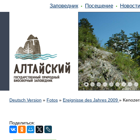
Заповедник
Посещение
Новост
Deutsch Version
»
Fotos
»
Ereignisse des Jahres 2009
»
Kenozers
Поделиться: