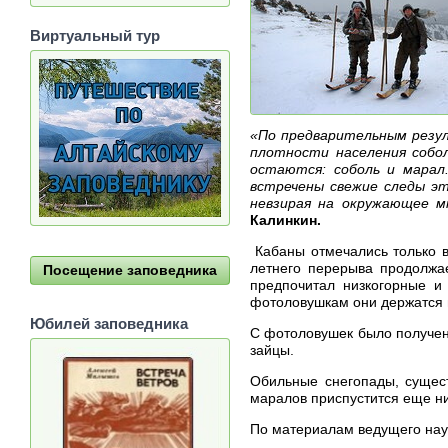
Виртуальный тур
«По предварительным резул
плотности населения собол
остаются: соболь и марал
встречены свежие следы эт
невзирая на окружающее м
Калинкин.
Кабаны отмечались только в
летнего перерыва продолжае
Посещение заповедника
предпочитал низкогорные и
фотоловушкам они держатся в
Юбилей заповедника
С фотоловушек было получено
зайцы.
Обильные снегопады, сущест
маралов приспустится еще ниж
По материалам ведущего научн