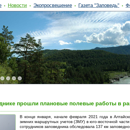
е
Новости
Экопросвещение
Газета "Заповедь"
Ф
днике прошли плановые полевые работы в ра
В конце января, начале февраля 2021 года в Алтайс
зимних маршрутных учетов (ЗМУ) в юго-восточной части 
сотрудников заповедника обследовала 137 км заповедно