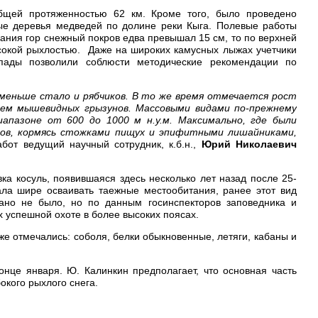
щей протяженностью 62 км. Кроме того, было проведено
е деревья медведей по долине реки Кыга. Полевые работы
вания гор снежный покров едва превышал 15 см, то по верхней
ысокой рыхлостью. Даже на широких камусных лыжах учетчики
опады позволили соблюсти методические рекомендации по
меньше стало и рябчиков. В то же время отмечается рост
нием мышевидных грызунов. Массовыми видами по-прежнему
апазоне от 600 до 1000 м н.у.м. Максимально, где были
дров, кормясь стожками пищух и эпифитными лишайниками,
бот ведущий научный сотрудник, к.б.н.,
Юрий Николаевич
а косуль, появившаяся здесь несколько лет назад после 25-
ла шире осваивать таежные местообитания, ранее этот вид
вано не было, но по данным госинспекторов заповедника и
х успешной охоте в более высоких поясах.
е отмечались: соболя, белки обыкновенные, летяги, кабаны и
нце января. Ю. Калинкин предполагает, что основная часть
окого рыхлого снега.