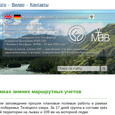
ото
Видео
Контакты
карта заповедника
для слабовидящих
|
Образован 16 апреля 1932 года
Объект Всемирного природного наследия
ЮНЕСКО (с 1998 года)
Включён во Всемирную сеть биосферных
резерватов Программы ЮНЕСКО
«Человек и биосфера» (МАБ) - 26 мая 2009 года
Входит в список «Global-200» - девственных или мало изменённых
экорегионов мира, в которых сосредоточено 90% биоразнообразия планеты
мках зимних маршрутных учетов
ком заповеднике прошли плановые полевые работы в рамках
побережья Телецкого озера. За 17 дней группа в составе трёх
й территории на лыжах и 109 км на моторной лодке.