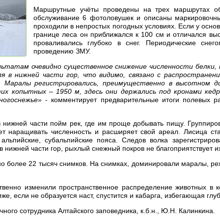
Маршрутные учёты проведены на трех маршрутах об
обслуживание 6 фотоловушек и описаны маркировочны
проходили в непростых погодных условиях. Если у осно
границе леса он приближался к 100 см и отличался в
проваливались глубоко в снег. Периодические снег
проведению ЗМУ.
ьтатам очевидно существенное снижение численности белки, 
я в нижней части гор, что видимо, связано с распростране
. Маралы регистрировались, преимущественно в высотном ди
их копытных – 1950 м, здесь они держались под кронами ке
ногоснежье»
- комментирует предварительные итоги полевых ра
 нижней части пойм рек, где им проще добывать пищу. Группировк
т наращивать численность и расширяет свой ареал. Лисица ста
 альпийские, субальпийские пояса. Следов волка зарегистриро
 нижней части гор, рыхлый снежный покров не благоприятствует и
 более 22 тысяч снимков. На снимках, доминировали маралы, реж
венно изменили пространственное распределение животных в ко
е, если не образуется наст, спустится и кабарга, избегающая глуб
ого сотрудника Алтайского заповедника, к.б.н., Ю.Н. Калинкина.