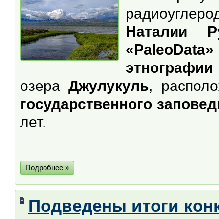
радиоуглеро
Наталии Р
«PaleoDa
этнографи
озера
Джулукуль
, распол
государственного заповед
лет.
Подробнее »
Подведены итоги кон