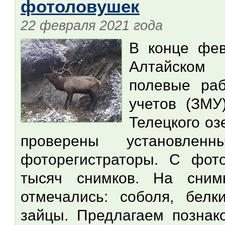
фотоловушек
22 февраля 2021 года
В конце фев
Алтайском
полевые ра
учетов (ЗМУ
Телецкого оз
проверены установле
фоторегистраторы. С фот
тысяч снимков. На сним
отмечались: соболя, белк
зайцы. Предлагаем познак