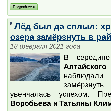
Подробнее »
Лёд был да сплыл: хр
озера замёрзнуть в ра
18 февраля 2021 года
В середине
Алтайского 
наблюдали
замёрзнуть
увенчалась успехом. Пр
Воробьёва и Татьяны Кли