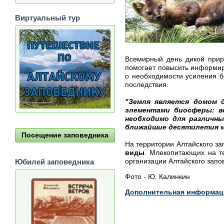
Виртуальный тур
Всемирный день дикой прир
помогает повысить информир
о необходимости усиления б
последствия.
"Земля является домом 
элементами биосферы: в
необходимо для различны
ближайшие десятилетия м
Посещение заповедника
На территории Алтайского за
виды
. Млекопитающих на те
организации Алтайского запо
Юбилей заповедника
Фото - Ю. Калинкин
Дополнительная информаци