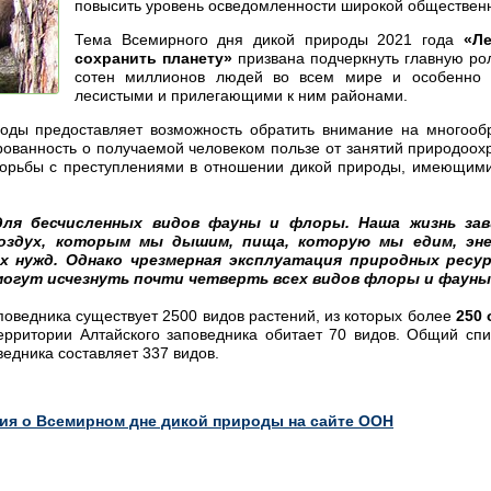
повысить уровень осведомленности широкой обществен
Тема Всемирного дня дикой природы 2021 года
«Ле
сохранить планету»
призвана подчеркнуть главную ро
сотен миллионов людей во всем мире и особенно 
лесистыми и прилегающими к ним районами.
оды предоставляет возможность обратить внимание на многооб
ованность о получаемой человеком пользе от занятий природоохр
орьбы с преступлениями в отношении дикой природы, имеющими 
для бесчисленных видов фауны и флоры. Наша жизнь зав
оздух, которым мы дышим, пища, которую мы едим, энер
х нужд. Однако чрезмерная эксплуатация природных ресур
огут исчезнуть почти четверть всех видов флоры и фауны
поведника существует 2500 видов растений, из которых более
250 
рритории Алтайского заповедника обитает 70 видов. Общий спи
ведника составляет 337 видов.
я о Всемирном дне дикой природы на сайте ООН