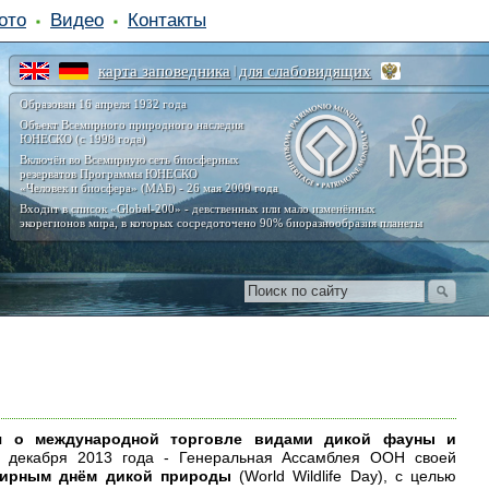
ото
Видео
Контакты
карта заповедника
для слабовидящих
|
Образован 16 апреля 1932 года
Объект Всемирного природного наследия
ЮНЕСКО (с 1998 года)
Включён во Всемирную сеть биосферных
резерватов Программы ЮНЕСКО
«Человек и биосфера» (МАБ) - 26 мая 2009 года
Входит в список «Global-200» - девственных или мало изменённых
экорегионов мира, в которых сосредоточено 90% биоразнообразия планеты
я о международной торговле видами дикой фауны и
 декабря 2013 года - Генеральная Ассамблея ООН своей
ирным днём дикой природы
(World Wildlife Day), с целью