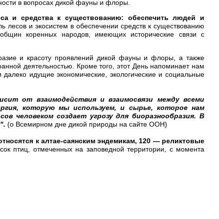
ности в вопросах дикой фауны и флоры.
са и средства к существованию: обеспечить людей и
ль лесов и экосистем в обеспечении средств к существованию
общин коренных народов, имеющих исторические связи с
разие и красоту проявлений дикой фауны и флоры, а также
анной деятельностью. Кроме того, этот День напоминает нам
далеко идущие экономические, экологические и социальные
исит от взаимодействия и взаимосвязи между всеми
гия, которую мы используем, и сырье, которое нам
сов человеком создает угрозу для биоразнообразия. В
".
(о Всемирном дне дикой природы на сайте ООН)
относятся к алтае-саянским эндемикам, 120 — реликтовые
сок птиц, отмеченных на заповедной территории, с момента