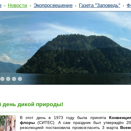
е
Новости
Экопросвещение
Газета "Заповедь"
Ф
й день дикой природы!
В этот день в 1973 году была принята
Конвенци
флоры
(СИТЕС). А сам праздник был утверждён 20
резолюцией постановила провозгласить 3 марта
Всем