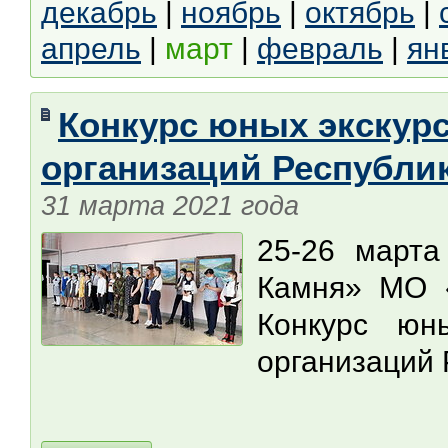
декабрь
|
ноябрь
|
октябрь
|
апрель
|
март
|
февраль
|
ян
Конкурс юных экскур
организаций Республик
31 марта 2021 года
25-26 марта
Камня» МО 
Конкурс юны
организаций 