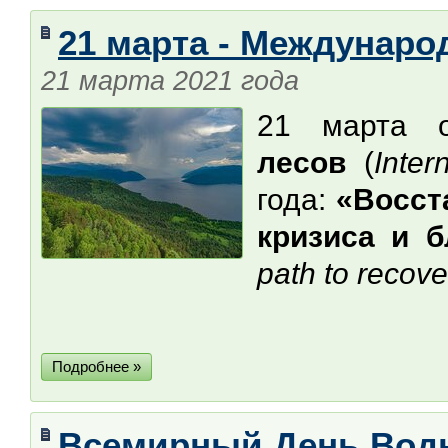
21 марта - Междунаро
21 марта 2021 года
21 марта 
лесов
(
Inter
года:
«Восст
кризиса и 
path to recove
Подробнее »
Всемирный День Воды