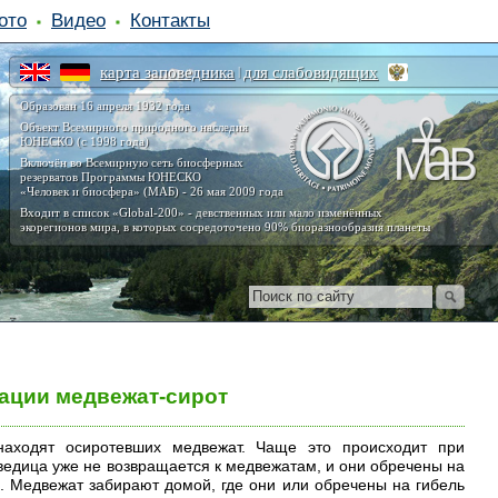
ото
Видео
Контакты
карта заповедника
для слабовидящих
|
Образован 16 апреля 1932 года
Объект Всемирного природного наследия
ЮНЕСКО (с 1998 года)
Включён во Всемирную сеть биосферных
резерватов Программы ЮНЕСКО
«Человек и биосфера» (МАБ) - 26 мая 2009 года
Входит в список «Global-200» - девственных или мало изменённых
экорегионов мира, в которых сосредоточено 90% биоразнообразия планеты
тации медвежат-сирот
находят осиротевших медвежат. Чаще это происходит при
ведица уже не возвращается к медвежатам, и они обречены на
в. Медвежат забирают домой, где они или обречены на гибель