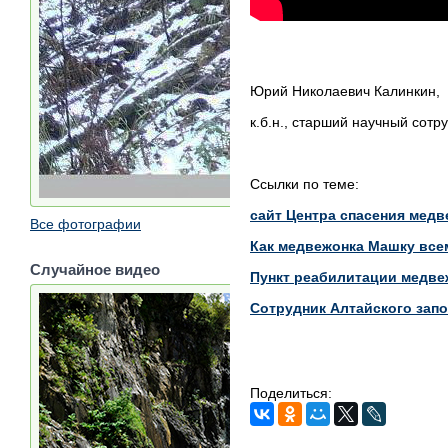
Юрий Николаевич Калинкин,
к.б.н., старший научный сотр
Ссылки по теме:
сайт Центра спасения медв
Все фотографии
Как медвежонка Машку все
Случайное видео
Пункт реабилитации медве
Сотрудник Алтайского зап
Поделиться: