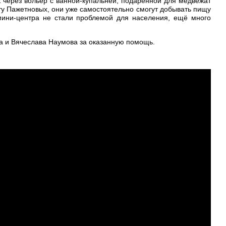
 через вольер с ванной-купальней, подаренной для медвежат
ыту Пажетновых, они уже самостоятельно смогут добывать пищу
мини-центра не стали проблемой для населения, ещё много
а и Вячеслава Наумова за оказанную помощь.