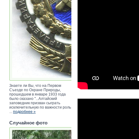
Знаете ли Вы, что на Первом
Съезде по Охране Природы,
прошедшем в январе 1933 года
было сказано "...Алтайский
заповедник призван сыграть
исключительную по важности роль
...
подробнее »
Случайное фото