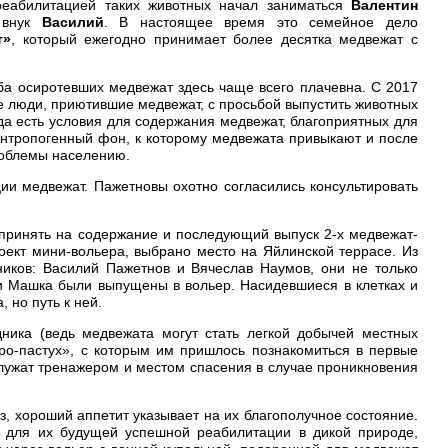
 реабилитацией таких животных начал заниматься
Валентин
внук
Василий
. В настоящее время это семейное дело
т»
, который ежегодно принимает более десятка медвежат с
ба осиротевших медвежат здесь чаще всего плачевна. С 2017
е люди, приютившие медвежат, с просьбой выпустить животных
гда есть условия для содержания медвежат, благоприятных для
тропогенный фон, к которому медвежата привыкают и после
роблемы населению.
ии медвежат. Пажетновы охотно согласились консультировать
 принять на содержание и последующий выпуск 2-х медвежат-
оект мини-вольера, выбрано место на Яйлинской террасе. Из
иков: Василий Пажетнов и Вячеслав Наумов, они не только
 и Машка были выпущены в вольер. Насидевшиеся в клетках и
 но путь к ней.
ника (ведь медвежата могут стать легкой добычей местных
тро-пастух», с которым им пришлось познакомиться в первые
служат тренажером и местом спасения в случае проникновения
 хороший аппетит указывает на их благополучное состояние.
 для их будущей успешной реабилитации в дикой природе,