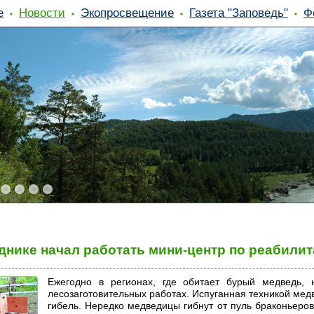
е
Новости
Экопросвещение
Газета "Заповедь"
Ф
днике начал работать мини-центр по реабили
Ежегодно в регионах, где обитает бурый медведь, 
лесозаготовительных работах. Испуганная техникой мед
гибель. Нередко медведицы гибнут от пуль браконьеро