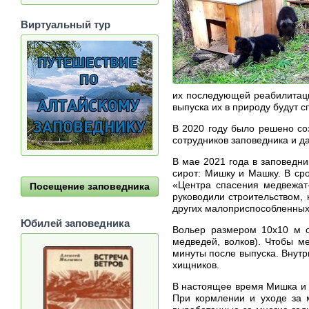
Виртуальный тур
их последующей реабилитаци
выпуска их в природу будут 
В 2020 году было решено со
сотрудников заповедника и д
В мае 2021 года в заповедн
сирот: Мишку и Машку. В ср
«Центра спасения медвежат
Посещение заповедника
руководили строительством,
других малоприспособленных 
Юбилей заповедника
Вольер размером 10х10 м о
медведей, волков). Чтобы м
минуты после выпуска. Внутр
хищников.
В настоящее время Мишка и 
При кормлении и уходе за 