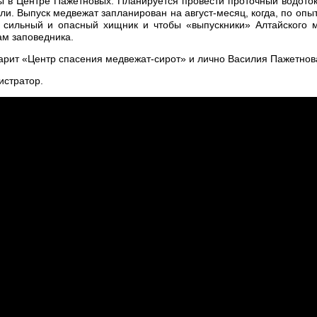
ы в Центре Пажетновых. Планируется провести проточный водоток
ли. Выпуск медвежат запланирован на август-месяц, когда, по оп
- сильный и опасный хищник и чтобы «выпускники» Алтайского 
ам заповедника.
арит «Центр спасения медвежат-сирот» и лично Василия Пажетнов
истратор.