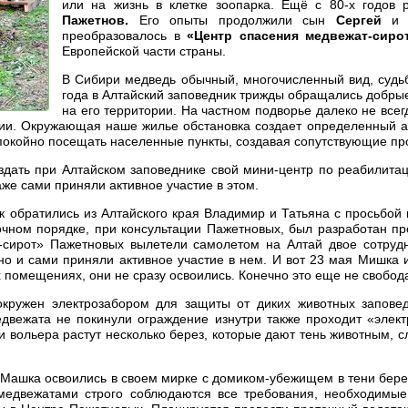
или на жизнь в клетке зоопарка. Ещё с 80-х годов
Пажетнов.
Его опыты продолжили сын
Сергей
и 
преобразовалось в
«Центр спасения медвежат-сиро
Европейской части страны.
В Сибири медведь обычный, многочисленный вид, судь
года в Алтайский заповедник трижды обращались добры
на его территории. На частном подворье далеко не все
и. Окружающая наше жилье обстановка создает определенный ан
спокойно посещать населенные пункты, создавая сопутствующие п
здать при Алтайском заповеднике свой мини-центр по реабилитац
аже сами приняли активное участие в этом.
ик обратились из Алтайского края Владимир и Татьяна с просьбой
очном порядке, при консультации Пажетновых, был разработан пр
-сирот» Пажетновых вылетели самолетом на Алтай двое сотрудн
 но и сами приняли активное участие в нем. И вот 23 мая Мишка
помещениях, они не сразу освоились. Конечно это еще не свобода,
кружен электрозабором для защиты от диких животных заповед
едвежата не покинули ограждение изнутри также проходит «элек
и вольера растут несколько берез, которые дают тень животным, 
Машка освоились в своем мирке с домиком-убежищем в тени берез,
медвежатами строго соблюдаются все требования, необходимые