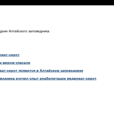
удник Алтайского заповедника
ежат-сирот
м миром спасали
жат-сирот появится в Алтайском заповеднике
оведника изучил опыт реабилитации медвежат-сирот
.