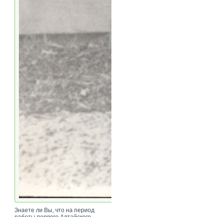
Знаете ли Вы, что на период
работы первого Алтайского