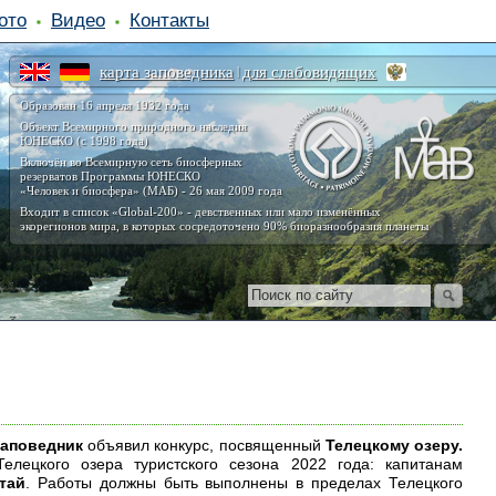
ото
Видео
Контакты
карта заповедника
для слабовидящих
|
Образован 16 апреля 1932 года
Объект Всемирного природного наследия
ЮНЕСКО (с 1998 года)
Включён во Всемирную сеть биосферных
резерватов Программы ЮНЕСКО
«Человек и биосфера» (МАБ) - 26 мая 2009 года
Входит в список «Global-200» - девственных или мало изменённых
экорегионов мира, в которых сосредоточено 90% биоразнообразия планеты
заповедник
объявил конкурс, посвященный
Телецкому озеру.
елецкого озера туристского сезона 2022 года: капитанам
тай
. Работы должны быть выполнены в пределах Телецкого