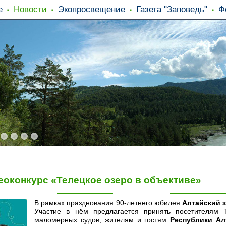
е
Новости
Экопросвещение
Газета "Заповедь"
Ф
оконкурс «Телецкое озеро в объективе»
В рамках празднования 90-летнего юбилея
Алтайский 
Участие в нём предлагается принять посетителям Т
маломерных судов, жителям и гостям
Республики Ал