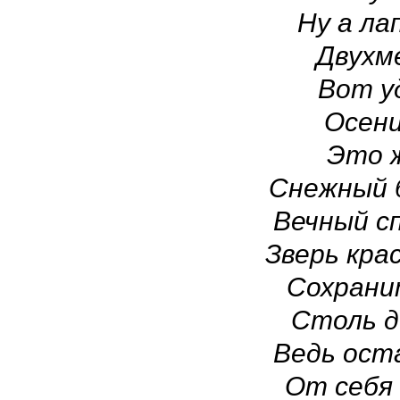
Ну а ла
Двухм
Вот уд
Осени
Это ж
Снежный б
Вечный с
Зверь кра
Сохрани
Столь д
Ведь ост
От себя 