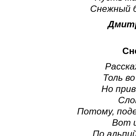
Снежный б
Дмитр
Сн
Расска
Толь во
Но прив
Слов
Потому, поде
Вот и
По альпи