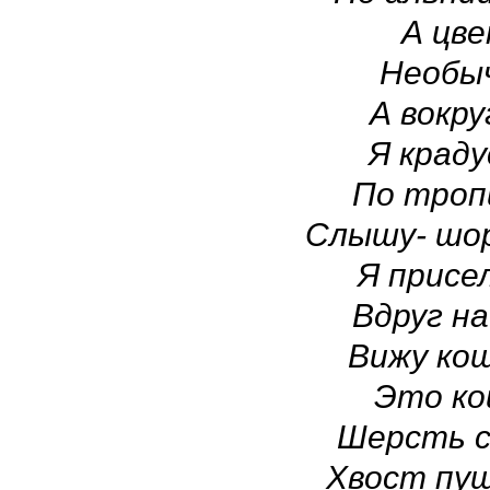
А цве
Необы
А вокру
Я краду
По тропи
Слышу- шор
Я присе
Вдруг н
Вижу кош
Это ко
Шерсть с
Хвост пуш