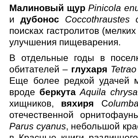
Малиновый щур
Pinicola en
и
дубонос
Coccothraustes 
поисках гастролитов (мелких
улучшения пищеварения.
В отдельные годы в посел
обитателей –
глухаря
Tetrao
Еще более редкой удачей м
вроде
беркута
Aquila chrysa
хищников,
вяхиря
C
olumb
отечественной орнитофау
Parus cyanus
, небольшой кра
в Красные книги различного