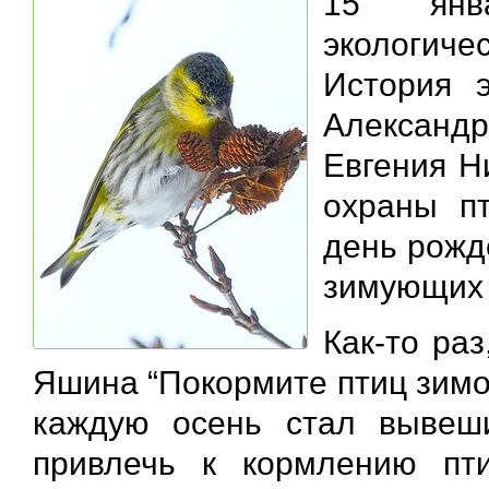
15 янва
экологиче
История 
Александ
Евгения Н
охраны п
день рожд
зимующих 
Как-то ра
Яшина “Покормите птиц зимой
каждую осень стал вывеш
привлечь к кормлению пт