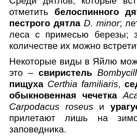
Среди дятлов, которые вс
отметить
белоспинного дя
пестрого дятла
D. minor
; л
леса с примесью березы; 
количестве их можно встрети
Некоторые виды в Яйлю можн
это –
свиристель
Bombycill
пищуха
Certhia familiaris
,
се
обыкновенная чечетка
Ac
Carpodacus roseus
и
урагу
прилетают лишь на зимо
заповедника.