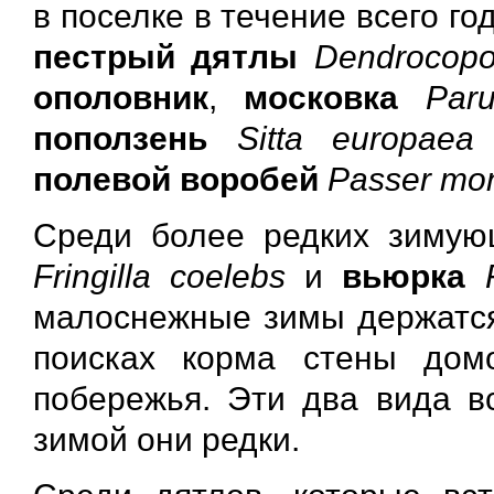
в поселке в течение всего го
пестрый дятлы
Dendrocopo
ополовник
,
московка
Par
поползень
Sitta europaea
полевой воробей
Passer mo
Среди более редких зимую
Fringilla coelebs
и
вьюрка
малоснежные зимы держатся 
поисках корма стены дом
побережья. Эти два вида в
зимой они редки.