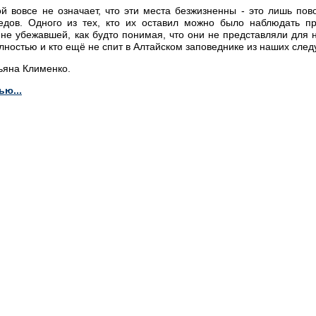
ой вовсе не означает, что эти места безжизненны - это лишь пов
ледов. Одного из тех, кто их оставил можно было наблюдать п
 не убежавшей, как будто понимая, что они не представляли для 
олностью и кто ещё не спит в Алтайском заповеднике из наших сл
ьяна Клименко.
ью...