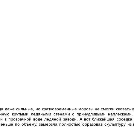
а даже сильные, но кратковременные морозы не смогли сковать в
нную крутыми ледяными стенами с причудливыми наплесками. П
и в прозрачной воде ледяной заводи. А вот ближайшая соседка 
еньше по объёму, замёрзла полностью образовав скульптуру из 