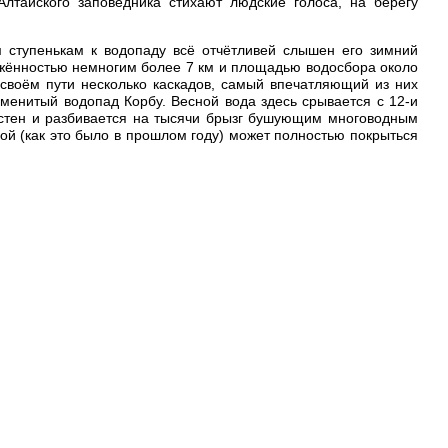
лтайского заповедника стихают людские голоса, на берегу
ступенькам к водопаду всё отчётливей слышен его зимний
яжённостью немногим более 7 км и площадью водосбора около
а своём пути несколько каскадов, самый впечатляющий из них
аменитый водопад Корбу. Весной вода здесь срывается с 12-и
стен и разбивается на тысячи брызг бушующим многоводным
ой (как это было в прошлом году) может полностью покрыться