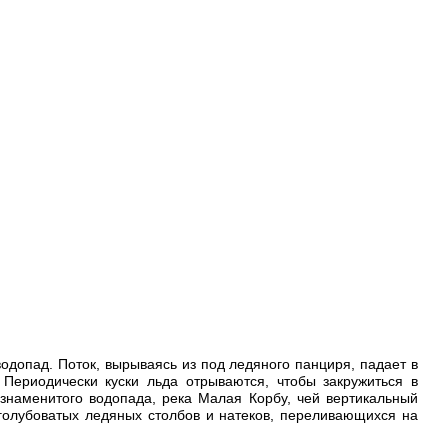
одопад. Поток, вырываясь из под ледяного панциря, падает в
ериодически куски льда отрываются, чтобы закружиться в
знаменитого водопада, река Малая Корбу, чей вертикальный
голубоватых ледяных столбов и натеков, переливающихся на