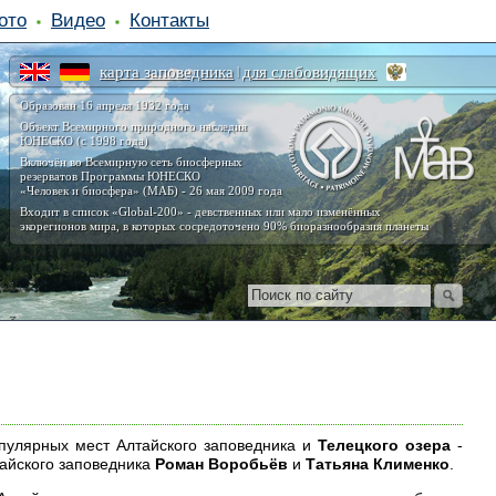
ото
Видео
Контакты
карта заповедника
для слабовидящих
|
Образован 16 апреля 1932 года
Объект Всемирного природного наследия
ЮНЕСКО (с 1998 года)
Включён во Всемирную сеть биосферных
резерватов Программы ЮНЕСКО
«Человек и биосфера» (МАБ) - 26 мая 2009 года
Входит в список «Global-200» - девственных или мало изменённых
экорегионов мира, в которых сосредоточено 90% биоразнообразия планеты
пулярных мест Алтайского заповедника и
Телецкого озера
-
тайского заповедника
Роман Воробьёв
и
Татьяна Клименко
.