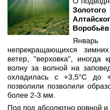
О подводн
Золотог
Алтайско
Воробьёв
Январ
непрекращающихся зимни
ветер, "верховка", иногда 
волну за волной на запове
охладилась с +3,5°С до 
позволили позволили образ
более 2-3 мм.
Под под абсолютно ровной и