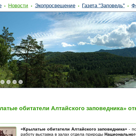
е
Новости
Экопросвещение
Газета "Заповедь"
Ф
атые обитатели Алтайского заповедника» от
«Крылатые обитатели Алтайского заповедника»
- п
работу выставка в залах отдела природы
Национального