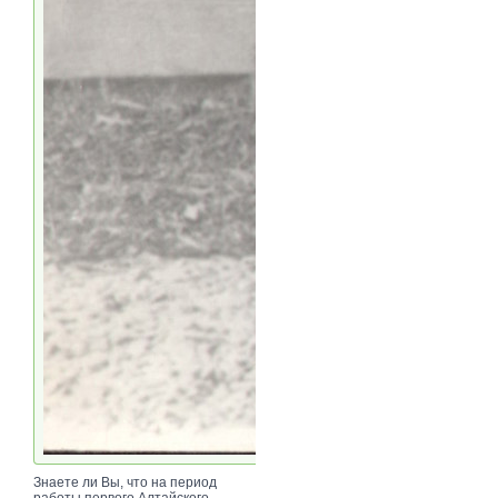
Знаете ли Вы, что на период
работы первого Алтайского