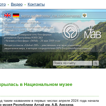
ото
Видео
Контакты
карта заповедника
для слабовидящих
|
Образован 16 апреля 1932 года
Объект Всемирного природного наследия
ЮНЕСКО (с 1998 года)
Включён во Всемирную сеть биосферных
резерватов Программы ЮНЕСКО
«Человек и биосфера» (МАБ) - 26 мая 2009 года
Входит в список «Global-200» - девственных или мало изменённых
экорегионов мира, в которых сосредоточено 90% биоразнообразия планеты
крылась в Национальном музее
од таким названием в первых числах апреля 2024 года начала
 музея Республики Алтай им. А.В. Анохина
.