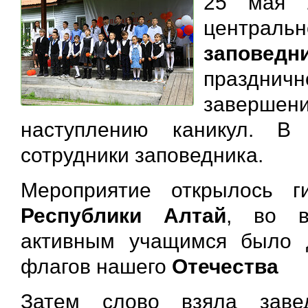
25 мая 
центральн
заповедн
праздни
завершен
наступлению каникул. В
сотрудники заповедника.
Мероприятие открылось 
Республики Алтай
, во в
активным учащимся было д
флагов нашего
Отечества
Затем слово взяла зав