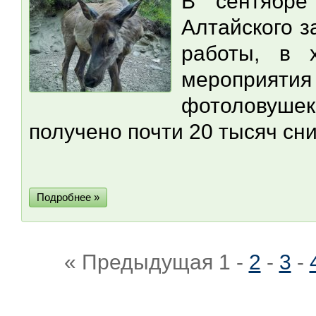
В сентябре
Алтайского 
работы, в 
мероприяти
фотоловуше
получено почти 20 тысяч сн
Подробнее »
« Предыдущая
1
-
2
-
3
-