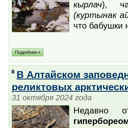
кырлач
), 
(куртынак а
что бабушки 
Подробнее »
В Алтайском заповед
реликтовых арктическ
31 октября 2024 года
Недавно о
гиперборео