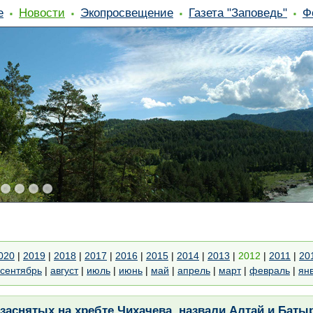
е
Новости
Экопросвещение
Газета "Заповедь"
Ф
020
|
2019
|
2018
|
2017
|
2016
|
2015
|
2014
|
2013
|
2012
|
2011
|
20
сентябрь
|
август
|
июль
|
июнь
|
май
|
апрель
|
март
|
февраль
|
ян
заснятых на хребте Чихачева, назвали Алтай и Баты