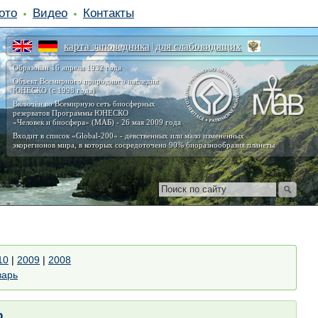
ото
Видео
Контакты
карта заповедника
для слабовидящих
|
Образован 16 апреля 1932 года
Объект Всемирного природного наследия
ЮНЕСКО (с 1998 года)
Включён во Всемирную сеть биосферных
резерватов Программы ЮНЕСКО
«Человек и биосфера» (МАБ) - 26 мая 2009 года
Входит в список «Global-200» - девственных или мало изменённых
экорегионов мира, в которых сосредоточено 90% биоразнообразия планеты
10
|
2009
|
2008
варь
р