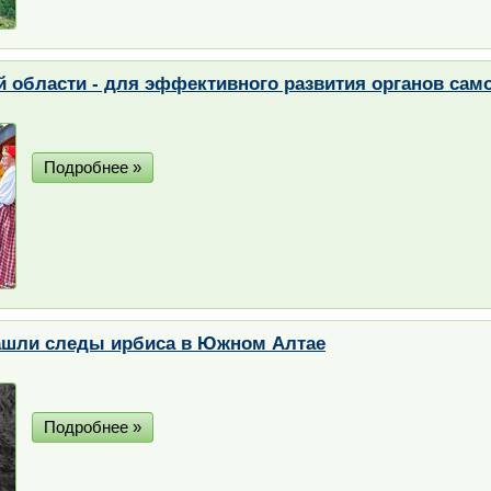
 области - для эффективного развития органов сам
Подробнее »
ашли следы ирбиса в Южном Алтае
Подробнее »