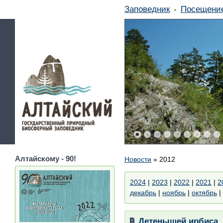
Заповедник
Посещени
Алтайскому - 90!
Новости
»
2012
2024
|
2023
|
2022
|
2021
|
2
декабрь
|
ноябрь
|
октябрь
|
Детенышей ирбиса, 