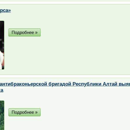
рса»
Подробнее »
нтибраконьерской бригадой Республики Алтай выяв
ка
Подробнее »