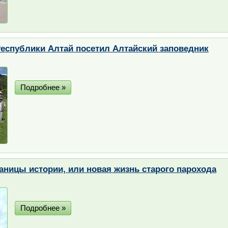
еспублики Алтай посетил Алтайский заповедник
Подробнее »
аницы истории, или новая жизнь старого парохода
Подробнее »