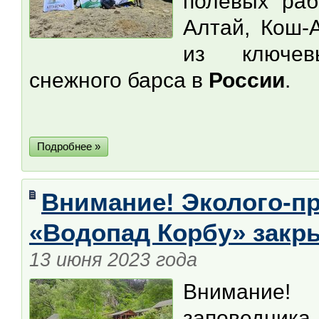
полевых ра
Алтай, Кош-А
из ключев
снежного барса в
России
.
Подробнее »
Внимание! Эколого-п
«Водопад Корбу» закр
13 июня 2023 года
Внимание
заповедника