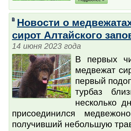
Новости о медвежатах
сирот Алтайского запо
14 июня 2023 года
В первых ч
медвежат сир
первый подоп
турбаз бли
несколько д
присоединился медвежон
получивший небольшую тра