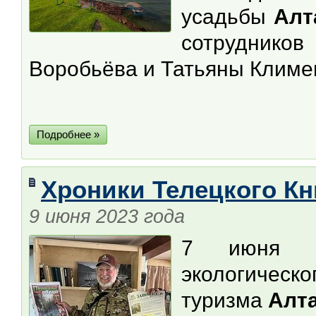
усадьбы
Алт
сотруднико
Воробьёва и Татьяны Климе
Подробнее »
Хроники Телецкого К
9 июня 2023 года
7 июня 2
экологическ
туризма
Алт