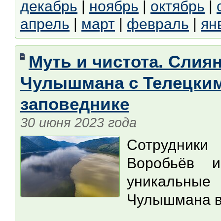
декабрь
|
ноябрь
|
октябрь
|
апрель
|
март
|
февраль
|
ян
Муть и чистота. Слия
Чулышмана с Телецким
заповеднике
30 июня 2023 года
Сотрудники
Воробьёв и
уникальны
Чулышмана в 