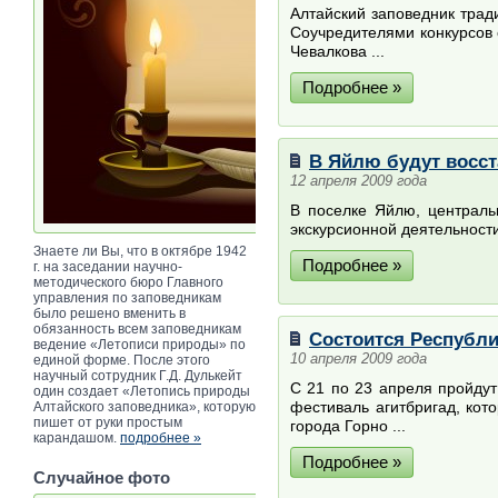
Алтайский заповедник тра
Соучредителями конкурсов 
Чевалкова ...
Подробнее »
В Яйлю будут восс
12 апреля 2009 года
В поселке Яйлю, централь
экскурсионной деятельности
Знаете ли Вы, что в октябре 1942
Подробнее »
г. на заседании научно-
методического бюро Главного
управления по заповедникам
было решено вменить в
обязанность всем заповедникам
Состоится Республи
ведение «Летописи природы» по
10 апреля 2009 года
единой форме. После этого
научный сотрудник Г.Д. Дулькейт
С 21 по 23 апреля пройду
один создает «Летопись природы
фестиваль агитбригад, кот
Алтайского заповедника», которую
пишет от руки простым
города Горно ...
карандашом.
подробнее »
Подробнее »
Случайное фото