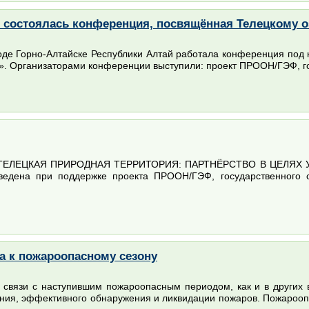
 состоялась конференция, посвящённая Телецкому о
роде Горно-Алтайске Республики Алтай работала конференция под 
я». Организаторами конференции выступили: проект ПРООН/ГЭФ, гос
«ТЕЛЕЦКАЯ ПРИРОДНАЯ ТЕРРИТОРИЯ: ПАРТНЁРСТВО В ЦЕЛЯХ УСТО
ведена при поддержке проекта ПРООН/ГЭФ, государственного с
а к пожароопасному сезону
в связи с наступившим пожароопасным периодом, как и в других
ия, эффективного обнаружения и ликвидации пожаров. Пожароопа