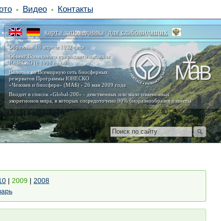
ото
Видео
Контакты
карта заповедника
для слабовидящих
|
Образован 16 апреля 1932 года
Объект Всемирного природного наследия
ЮНЕСКО (с 1998 года)
Включён во Всемирную сеть биосферных
резерватов Программы ЮНЕСКО
«Человек и биосфера» (МАБ) - 26 мая 2009 года
Входит в список «Global-200» - девственных или мало изменённых
экорегионов мира, в которых сосредоточено 90% биоразнообразия планеты
10
|
2009
|
2008
варь