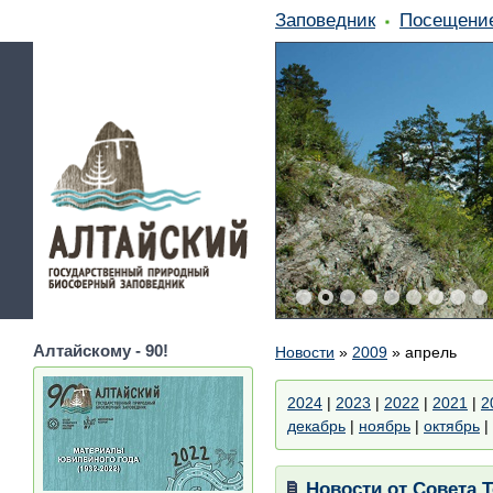
Заповедник
Посещени
Алтайскому - 90!
Новости
»
2009
»
апрель
2024
|
2023
|
2022
|
2021
|
2
декабрь
|
ноябрь
|
октябрь
|
Новости от Совета Т