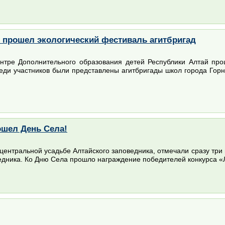
 прошел экологический фестиваль агитбригад
ентре Дополнительного образования детей Республики Алтай п
ди участников были представлены агитбригады школ города Горн
ошел День Села!
центральной усадьбе Алтайского заповедника, отмечали сразу три
едника. Ко Дню Села прошло награждение победителей конкурса «Л