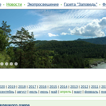
е
Новости
Экопросвещение
Газета "Заповедь"
Ф
020
|
2019
|
2018
|
2017
|
2016
|
2015
|
2014
|
2013
|
2012
|
2011
|
20
сентябрь
|
август
|
июль
|
июнь
|
май
|
апрель
|
март
|
февраль
|
ян
елецкого озера