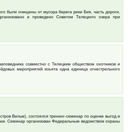
го были очищены от мусора берега реки Бия, часть дороги,
организовано и проведено Советом Телецкого озера при
 заповедника совместно с Телецким обществом охотников и
йдовых мероприятий изъята одна единица огнестрельного
стров Вильм), состоялся тренинг-семинар по оценке выгод и
Азии. Семинар организован Федеральным ведомством охраны