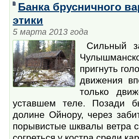
Банка брусничного ва
этики
5 марта 2013 года
Сильный за
Чулышманск
пригнуть гол
движения вп
только движ
уставшем теле. Позади б
долине Ойнору, через заби
порывистые шквалы ветра с
согреться у костра среди ка