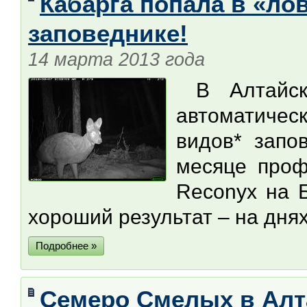
Кабарга попала в «ло
заповеднике!
14 марта 2013 года
В Алтайско
автоматичес
видов* запо
месяце проф
Reconyx на 
хороший результат – на дня
Подробнее »
Семеро Смелых в Ал