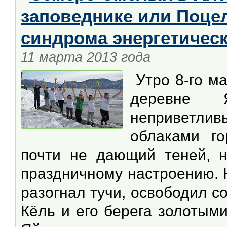
заповеднике или Поце
синдрома энергетическ
11 марта 2013 года
Утро 8-го ма
деревне
неприветли
облаками го
почти не дающий теней, н
праздничному настроению. 
разогнал тучи, освободил с
Кёль и его берега золотым