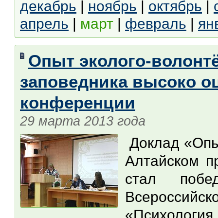
декабрь
|
ноябрь
|
октябрь
|
апрель
|
март
|
февраль
|
ян
Опыт эколого-волонт
заповедника высоко о
конференции
29 марта 2013 года
Доклад «Опыт
Алтайском п
стал побе
Всероссийск
«Психология