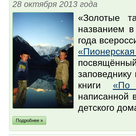
28 октября 2013 года
«Золотые т
названием в
года всеросс
«Пионерск
посвящён
заповеднику 
книги
«По
написанной в
детского дом
Подробнее »