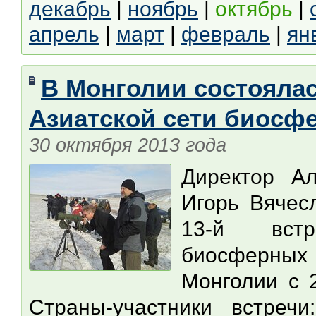
декабрь
|
ноябрь
|
октябрь
|
апрель
|
март
|
февраль
|
ян
В Монголии состоялас
Азиатской сети биосф
30 октября 2013 года
Директор Ал
Игорь Вячес
13-й встр
биосферных 
Монголии с 2
Страны-участники встреч