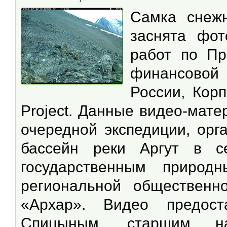
Самка снеж
заснята фот
работ по Пр
финансовой
России, Корп
Project. Данные видео-мат
очередной экспедиции, орг
бассейн реки Аргут в с
государственным природ
региональной общественн
«Архар». Видео предост
Спицыным, старшим на