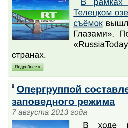
В рамках
Телецком озе
съёмок
вышла
Глазами». П
«RussiaToda
странах.
Подробнее »
Опергруппой составл
заповедного режима
7 августа 2013 года
В ходе ре